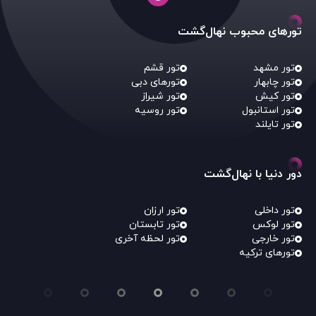
تورهای محبوب نهال‌گشت
تور مشهد
تور قشم
تور چابهار
تورهای دبی
تور کیش
تور شیراز
تور استانبول
تور روسیه
تور تایلند
دور دنیا با نهال‌گشت
تور داخلی
تور ارزان
تور لوکس
تور تابستان
تور خارجی
تور لحظه آخری
تورهای ترکیه