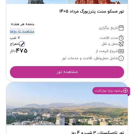
تور مسکو سنت پترزبورگ مرداد 1405
جمعه هر هفته
تاریخ برگزاری
مشاهده تاریخ‌ها
مدت اقامت
7 شب
حمل و نقل
معراج
475
دلار
شروع قیمت از
شامل حمل‌ونقل، اقامت و خدمات تور
مشاهده تور
پیشنهاد ویژه نهال‌گشت
تور تاجیکستان 3 شب و 4 روز