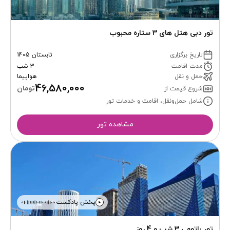
تور دبی هتل های 3 ستاره محبوب
تاریخ برگزاری
تابستان 1405
مدت اقامت
3 شب
حمل و نقل
هواپیما
46,580,000
تومان
شروع قیمت از
شامل حمل‌ونقل، اقامت و خدمات تور
مشاهده تور
پخش پادکست
تور باتومی 3 شب و 4 روز