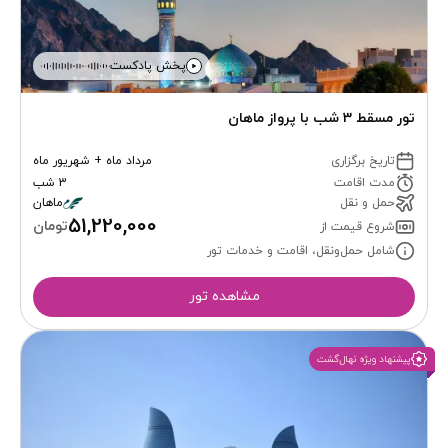
پخش پادکست
تور مسقط 3 شب با پرواز ماهان
تاریخ برگزاری
مرداد ماه + شهریور ماه
مدت اقامت
3 شب
حمل و نقل
ماهان
51,220,000
تومان
شروع قیمت از
شامل حمل‌ونقل، اقامت و خدمات تور
مشاهده تور
پیشنهاد ویژه نهال‌گشت