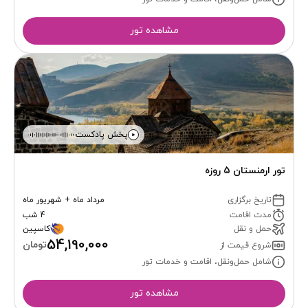
مشاهده تور
پخش پادکست
تور ارمنستان 5 روزه
تاریخ برگزاری
مرداد ماه + شهریور ماه
مدت اقامت
4 شب
حمل و نقل
کاسپین
54,190,000
تومان
شروع قیمت از
شامل حمل‌ونقل، اقامت و خدمات تور
مشاهده تور