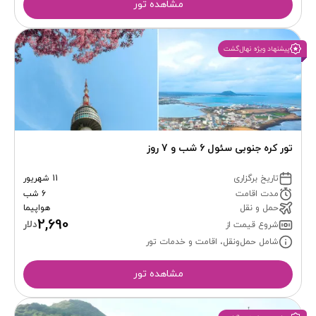
مشاهده تور
پیشنهاد ویژه نهال‌گشت
تور کره جنوبی سئول 6 شب و 7 روز
تاریخ برگزاری
11 شهریور
مدت اقامت
6 شب
حمل و نقل
هواپیما
2,690
دلار
شروع قیمت از
شامل حمل‌ونقل، اقامت و خدمات تور
مشاهده تور