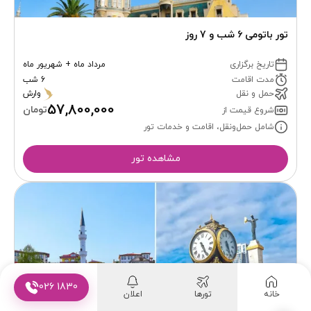
تور باتومی 6 شب و 7 روز
تاریخ برگزاری
مرداد ماه + شهریور ماه
مدت اقامت
6 شب
حمل و نقل
وارش
57,800,000
تومان
شروع قیمت از
شامل حمل‌ونقل، اقامت و خدمات تور
مشاهده تور
026 1830
خانه
تورها
اعلان
تور ترابزون باتومی زمینی 6 روز از تهران