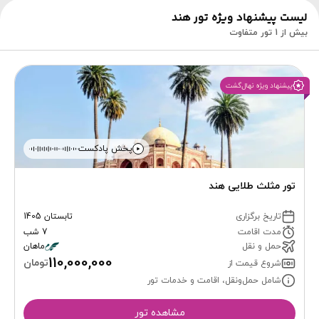
لیست پیشنهاد ویژه تور هند
بیش از 1 تور متفاوت
پیشنهاد ویژه نهال‌گشت
پخش پادکست
تور مثلث طلایی هند
تاریخ برگزاری
تابستان 1405
مدت اقامت
7 شب
حمل و نقل
ماهان
110,000,000
تومان
شروع قیمت از
شامل حمل‌ونقل، اقامت و خدمات تور
مشاهده تور