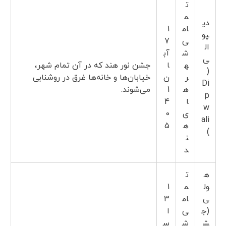
ت
م
دی
ام
1
پو
ی
7
ال
ش
آب
ی
ه
ا
جشن نور هند که در آن تمام شهر،
(
ر
ن
خیابان‌ها و خانه‌ها غرق در روشنایی
Di
ه
1
می‌شوند.
p
ا
4
w
ی
0
ali
ه
5
)
ن
د
ه
ت
ول
م
1
ی
ام
3
(ج
ی
ا
ش
ش
س