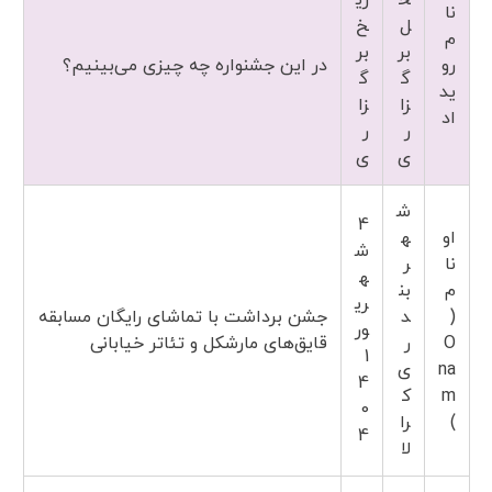
ح
ری
نا
ل
خ
م
بر
بر
رو
در این جشنواره چه چیزی می‌بینیم؟
گ
گ
ید
زا
زا
اد
ر
ر
ی
ی
ش
4
او
ه
ش
نا
ر
ه
م
بن
ری
(
د
جشن برداشت با تماشای رایگان مسابقه
ور
O
ر
قایق‌های مارشکل و تئاتر خیابانی
1
na
ی
4
m
ک
0
)
را
4
لا