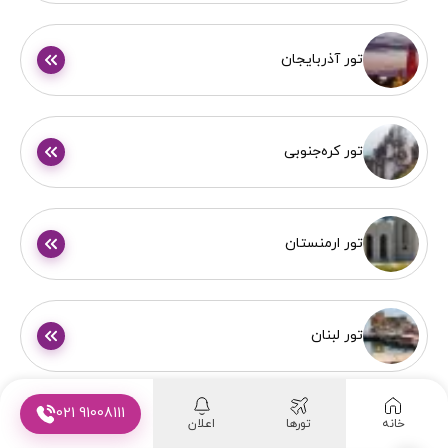
تور آذربایجان
تور کره‌جنوبی
تور ارمنستان
تور لبنان
021 91008111
خانه
تورها
اعلان
تور اندونزی