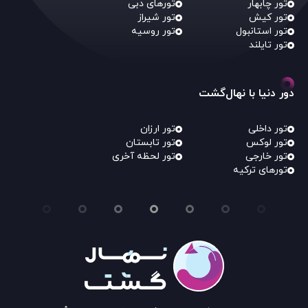
تور چابهار
تورهای دبی
تور کیش
تور شیراز
تور استانبول
تور روسیه
تور تایلند
دور دنیا با نهال‌گشت
تور داخلی
تور ارزان
تور لوکس
تور تابستان
تور خارجی
تور لحظه آخری
تورهای ترکیه