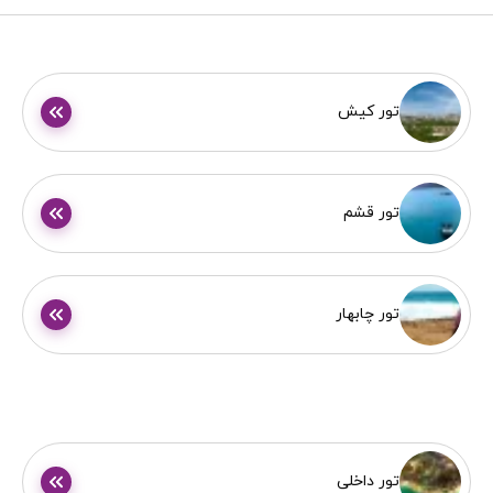
تور کیش
تور قشم
تور چابهار
تور داخلی