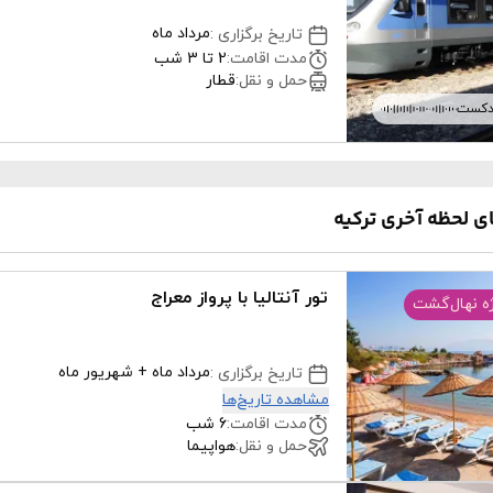
مرداد ماه
تاریخ برگزاری
:
مدت اقامت
:
2 تا 3 شب
حمل و نقل
:
قطار
دکست
ی لحظه آخری ترکیه
تور آنتالیا با پرواز معراج
ه نهال‌گشت
مرداد ماه + شهریور ماه
تاریخ برگزاری
:
مشاهده تاریخ‌ها
مدت اقامت
:
6 شب
حمل و نقل
:
هواپیما