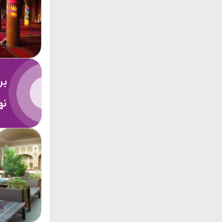
تبریز
آنتالیا
ترکیه
استانبول
بر
نه