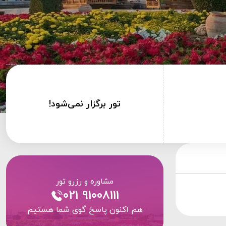
تور برگزار نمی‌شود!
مشاوره و رزرو تور
021 91008111
هم اکنون پاسخ گوی شما هستیم