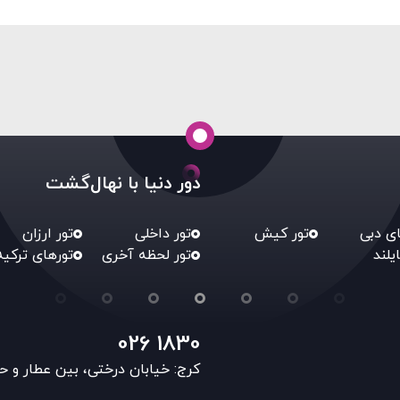
دور دنیا با نهال‌گشت
ای دبی
تور کیش
تور داخلی
تور ارزان
ایلند
تور لحظه آخری
تورهای ترکیه
026 1830
کرج: خیابان درختی، بین عطار و ح