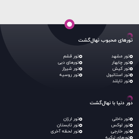
تورهای محبوب نهال‌گشت
تور مشهد
تور قشم
تور چابهار
تورهای دبی
تور کیش
تور شیراز
تور استانبول
تور روسیه
تور تایلند
دور دنیا با نهال‌گشت
تور داخلی
تور ارزان
تور لوکس
تور تابستان
تور خارجی
تور لحظه آخری
تورهای ترکیه