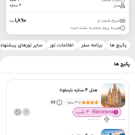
7 شب
مدت اقامت
4 ستاره
هتل
1,890
شروع قیمت از
یورو
هزینه پرواز محاسبه نشده است
پکیج ها
برنامه سفر
اطلاعات تور
سایر تورهای پیشنهاد
پکیج ها
هتل 4 ستاره بارسلونا
BB
4 ستاره
1
Barcelona
- 4 شب