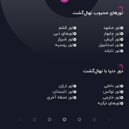
تورهای محبوب نهال‌گشت
تور مشهد
تور قشم
تور چابهار
تورهای دبی
تور کیش
تور شیراز
تور استانبول
تور روسیه
تور تایلند
دور دنیا با نهال‌گشت
تور داخلی
تور ارزان
تور لوکس
تور تابستان
تور خارجی
تور لحظه آخری
تورهای ترکیه