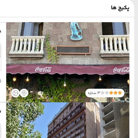
پکیج ها
ه
3 ستاره
ه