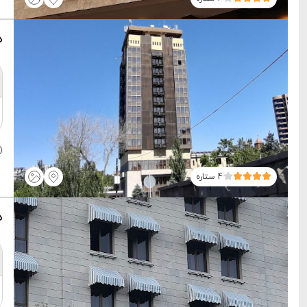
ه
4 ستاره
ه