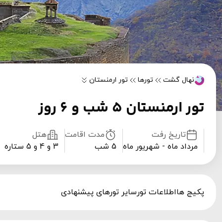
نهال گشت
تورها
تور ارمنستان
تور ارمنستان 5 شب و 6 روز
تاریخ رفت
مدت اقامت
هتل
مرداد ماه - شهریور ماه
5 شب
3 و 4 و 5 ستاره
پکیج ها
اطلاعات تور
سایر تورهای پیشنهادی