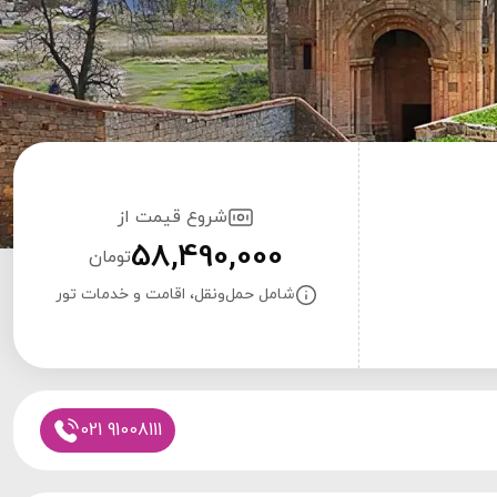
شروع قیمت از
58,490,000
تومان
شامل حمل‌ونقل، اقامت و خدمات تور
021 91008111