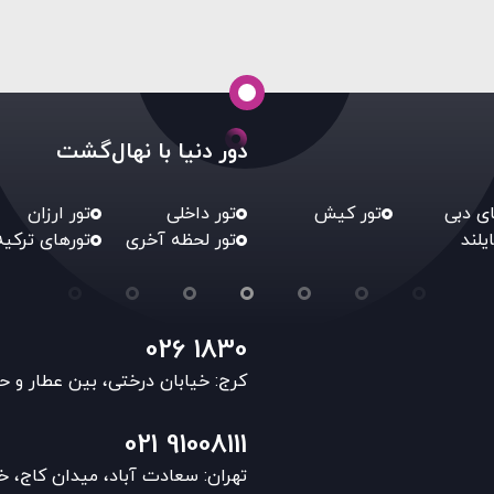
دور دنیا با نهال‌گشت
ای دبی
تور کیش
تور داخلی
تور ارزان
ایلند
تور لحظه آخری
تورهای ترکیه
026 1830
کرج: خیابان درختی، بین عطار و ح
021 91008111
تهران: سعادت آباد، میدان کاج، خ