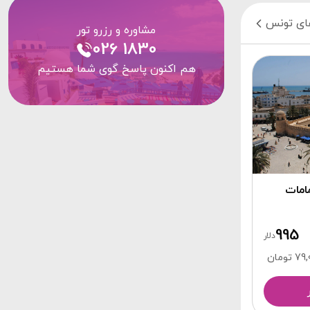
ای تونس
مشاوره و رزرو تور
026 1830
هم اکنون پاسخ گوی شما هستیم
مامات
995
دلار
تومان