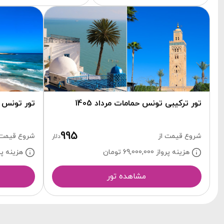
تور ترکیبی تونس حمامات مرداد 1405
تور تونس 7 شب و 8 روز شهریور 405
995
شروع قیمت از
شروع قیمت 
دلار
هزینه پرواز 69,000,000
تومان
هزینه پرواز 000
مشاهده تور