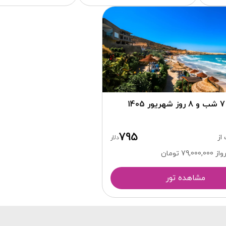
1
795
از
دلار
79,000,
تومان
مشاهده تور