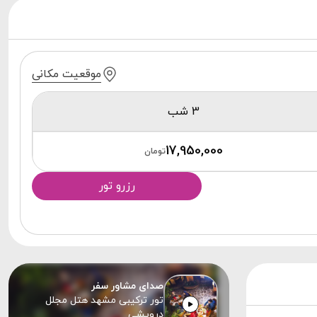
موقعیت مکانی
3 شب
17,950,000
تومان
رزرو تور
صدای مشاور سفر
تور ترکیبی مشهد هتل مجلل
درویشی