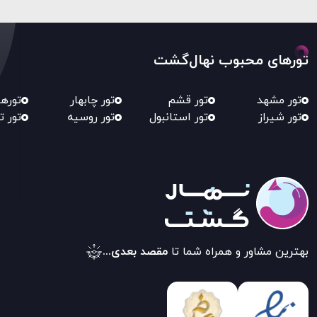
تورهای محبوب نهال‌گشت
تور مشهد
تور قشم
تور چابهار
توره
تور شیراز
تور استانبول
تور روسیه
تور ت
بهترین مشاور و همراه شما تا
مقصد بعدی...