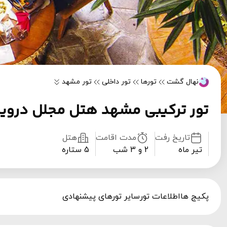
نهال گشت
تورها
تور داخلی
تور مشهد
تور ترکیبی مشهد هتل مجلل درو
تاریخ رفت
مدت اقامت
هتل
تیر ماه
2 و 3 شب
5 ستاره
پکیج ها
اطلاعات تور
سایر تورهای پیشنهادی