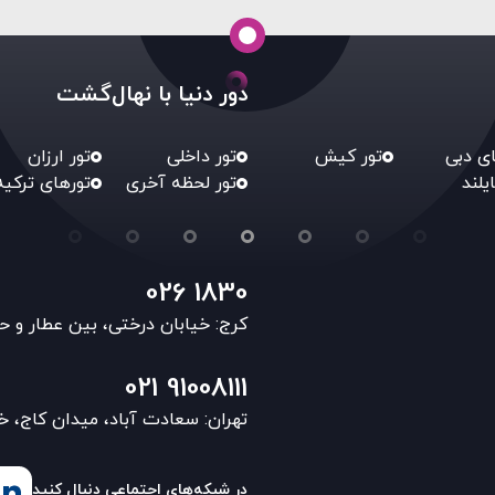
دور دنیا با نهال‌گشت
ای دبی
تور کیش
تور داخلی
تور ارزان
ایلند
تور لحظه آخری
تورهای ترکیه
026 1830
کرج: خیابان درختی، بین عطار و ح
021 91008111
تهران: سعادت آباد، میدان کاج، خ
در شبکه‌های اجتماعی دنبال کنید