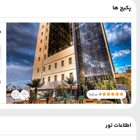
پکیج ها
ه
5 ستاره
اطلاعات تور