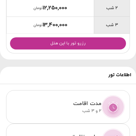
12,250,000
2 شب
تومان
13,400,000
3 شب
تومان
رزرو تور با این هتل
اطلاعات تور
مدت اقامت
2 و 3 شب