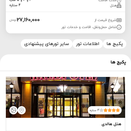
3 و 4 و 5 شب
مدت اقامت
4 ستاره
هتل
27,160,000
شروع قیمت از
تومان
شامل حمل‌ونقل، اقامت و خدمات تور
پکیج ها
اطلاعات تور
سایر تورهای پیشنهادی
پکیج ها
4 ستاره
هتل هالدی