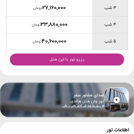
27,160,000
3 شب
تومان
33,880,000
4 شب
تومان
40,600,000
5 شب
تومان
رزرو تور با این هتل
صدای مشاور سفر
تور وان هتل هالدی
اطلاعات تور