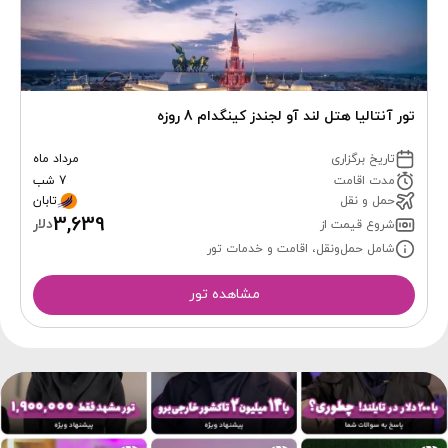
تور آنتالیا هتل لند آو لجندز کینگدام 8 روزه
تاریخ برگزاری
مرداد ماه
مدت اقامت
7 شب
حمل و نقل
تابان
3,639
دلار
شروع قیمت از
شامل حمل‌ونقل، اقامت و خدمات تور
مشاهده تور