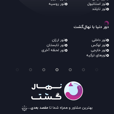
تور استانبول
تور روسیه
تور تایلند
دور دنیا با نهال‌گشت
تور داخلی
تور ارزان
تور لوکس
تور تابستان
تور خارجی
تور لحظه آخری
تورهای ترکیه
بهترین مشاور و همراه شما تا
مقصد بعدی...