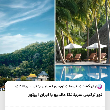
نهال گشت
تورها
تورهای آسیایی
تور سریلانکا
تور ترکیبی سریلانکا مالدیو با ایران ایرتور