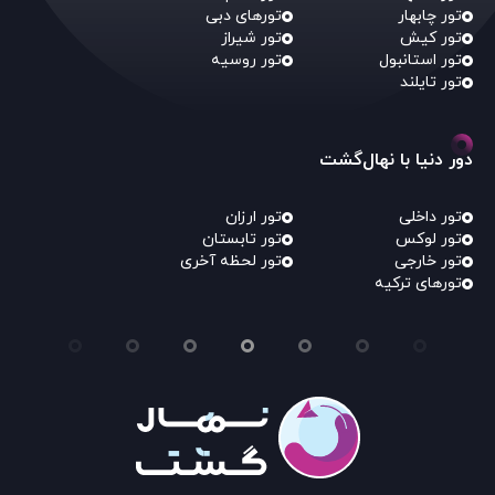
تور چابهار
تورهای دبی
تور کیش
تور شیراز
تور استانبول
تور روسیه
تور تایلند
دور دنیا با نهال‌گشت
تور داخلی
تور ارزان
تور لوکس
تور تابستان
تور خارجی
تور لحظه آخری
تورهای ترکیه