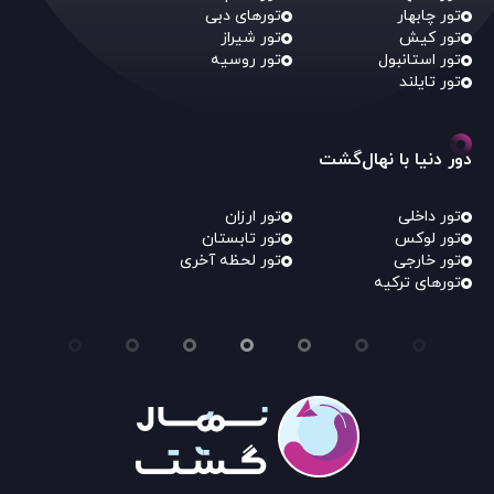
تور چابهار
تورهای دبی
تور کیش
تور شیراز
تور استانبول
تور روسیه
تور تایلند
دور دنیا با نهال‌گشت
تور داخلی
تور ارزان
تور لوکس
تور تابستان
تور خارجی
تور لحظه آخری
تورهای ترکیه