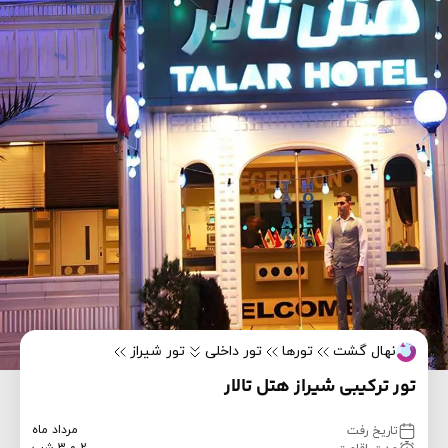
نهال گشت
تورها
تور داخلی
تور شیراز
تور ترکیبی شیراز هتل تالار
مرداد ماه
تاریخ رفت