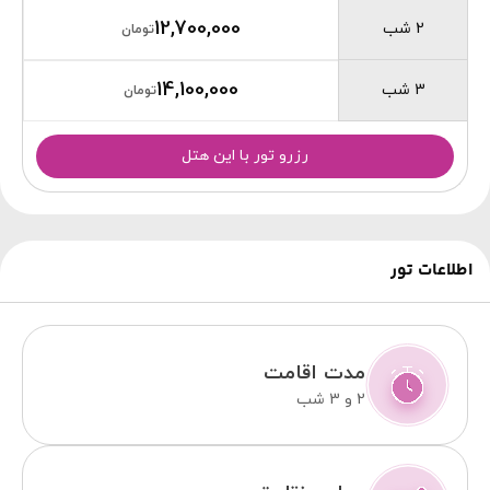
12,700,000
2 شب
تومان
14,100,000
3 شب
تومان
رزرو تور با این هتل
اطلاعات تور
مدت اقامت
2 و 3 شب