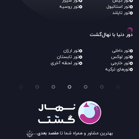
تور کیش
تور شیراز
تور استانبول
تور روسیه
تور تایلند
دور دنیا با نهال‌گشت
تور داخلی
تور ارزان
تور لوکس
تور تابستان
تور خارجی
تور لحظه آخری
تورهای ترکیه
بهترین مشاور و همراه شما تا
مقصد بعدی...