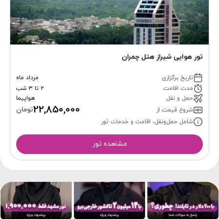
تور هوایی شیراز هتل چمران
تاریخ برگزاری
مرداد ماه
مدت اقامت
2 تا 3 شب
حمل و نقل
هواپیما
22,850,000
تومان
شروع قیمت از
شامل حمل‌ونقل، اقامت و خدمات تور
مشاهده تور