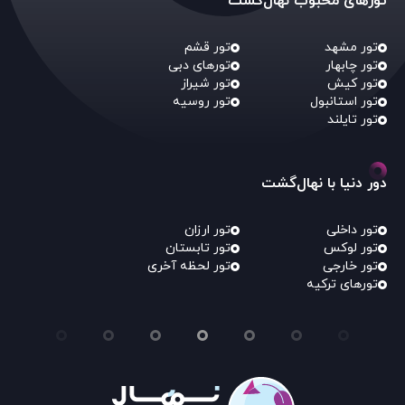
تورهای محبوب نهال‌گشت
تور مشهد
تور قشم
تور چابهار
تورهای دبی
تور کیش
تور شیراز
تور استانبول
تور روسیه
تور تایلند
دور دنیا با نهال‌گشت
تور داخلی
تور ارزان
تور لوکس
تور تابستان
تور خارجی
تور لحظه آخری
تورهای ترکیه