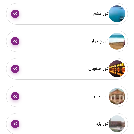
تور قشم
تور چابهار
تور اصفهان
تور تبریز
تور یزد