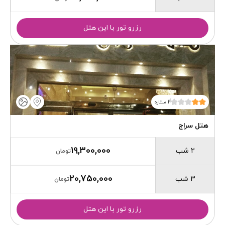
رزرو تور با این هتل
2 ستاره
هتل سراج
19,300,000
2 شب
تومان
20,750,000
3 شب
تومان
رزرو تور با این هتل