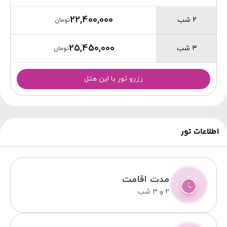
22,400,000
2 شب
تومان
25,450,000
3 شب
تومان
رزرو تور با این هتل
اطلاعات تور
مدت اقامت
2 و 3 شب