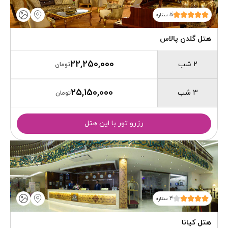
5 ستاره
هتل گلدن پالاس
22,250,000
2 شب
تومان
25,150,000
3 شب
تومان
رزرو تور با این هتل
4 ستاره
هتل کیانا