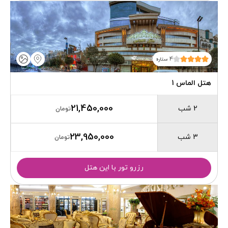
4 ستاره
هتل الماس 1
21,450,000
2 شب
تومان
23,950,000
3 شب
تومان
رزرو تور با این هتل