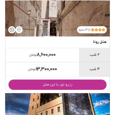
4 ستاره
هتل رونا
8,600,000
2 شب
تومان
13,300,000
4 شب
تومان
رزرو تور با این هتل