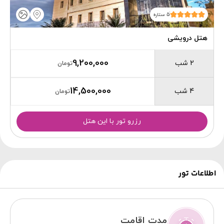
5 ستاره
هتل درویشی
9,200,000
2 شب
تومان
14,500,000
4 شب
تومان
رزرو تور با این هتل
اطلاعات تور
مدت اقامت