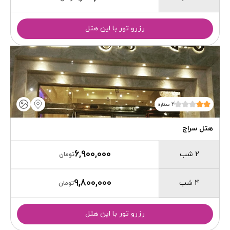
رزرو تور با این هتل
2 ستاره
هتل سراج
6,900,000
2 شب
تومان
9,800,000
4 شب
تومان
رزرو تور با این هتل