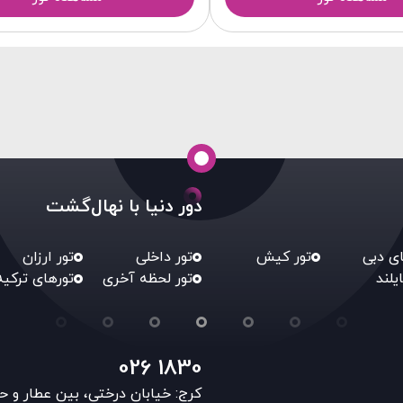
دور دنیا با نهال‌گشت
ای دبی
تور کیش
تور داخلی
تور ارزان
ایلند
تور لحظه آخری
تورهای ترکیه
026 1830
کرج: خیابان درختی، بین عطار و ح