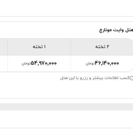
تل وایت مونارچ
2 تخته
1 تخته
54,970,000
46,140,000
تومان
تومان
کسب اطلاعات بیشتر و رزرو با این هتل