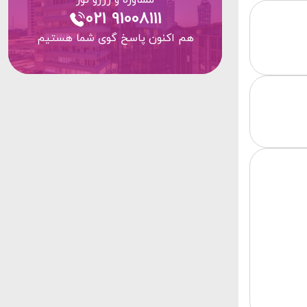
مشاوره و رزرو تور
021 91008111
هم اکنون پاسخ گوی شما هستیم