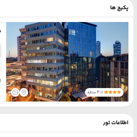
پکیج ها
ه
4 ستاره
اطلاعات تور