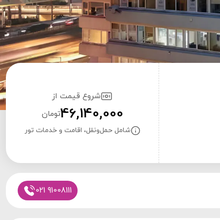
شروع قیمت از
46,140,000
تومان
شامل حمل‌ونقل، اقامت و خدمات تور
021 91008111