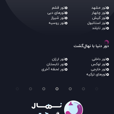
تور مشهد
تور قشم
تور چابهار
تورهای دبی
تور کیش
تور شیراز
تور استانبول
تور روسیه
تور تایلند
دور دنیا با نهال‌گشت
تور داخلی
تور ارزان
تور لوکس
تور تابستان
تور خارجی
تور لحظه آخری
تورهای ترکیه