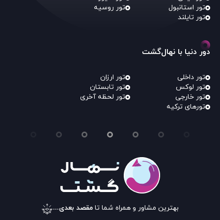
تور استانبول
تور روسیه
تور تایلند
دور دنیا با نهال‌گشت
تور داخلی
تور ارزان
تور لوکس
تور تابستان
تور خارجی
تور لحظه آخری
تورهای ترکیه
بهترین مشاور و همراه شما تا
مقصد بعدی...