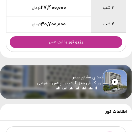
27,400,000
3 شب
تومان
30,700,000
4 شب
تومان
رزرو تور با این هتل
صدای مشاور سفر
تور کیش هتل آرامیس پلاس – هوایی
اطلاعات تور