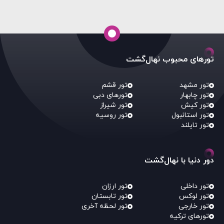
تورهای محبوب نهال‌گشت
تور مشهد
تور قشم
تور چابهار
تورهای دبی
تور کیش
تور شیراز
تور استانبول
تور روسیه
تور تایلند
دور دنیا با نهال‌گشت
تور داخلی
تور ارزان
تور لوکس
تور تابستان
تور خارجی
تور لحظه آخری
تورهای ترکیه