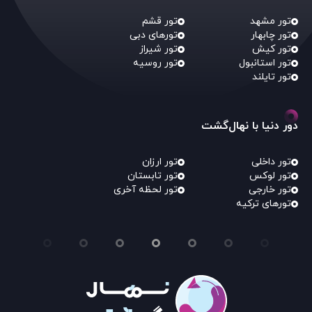
تور مشهد
تور قشم
تور چابهار
تورهای دبی
تور کیش
تور شیراز
تور استانبول
تور روسیه
تور تایلند
دور دنیا با نهال‌گشت
تور داخلی
تور ارزان
تور لوکس
تور تابستان
تور خارجی
تور لحظه آخری
تورهای ترکیه