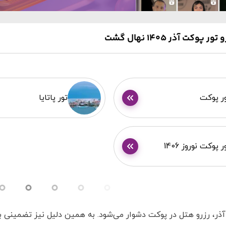
پوکت آذر 1405 نهال گشت
ر پوکت
تور پاتایا
ر پوکت نوروز 1406