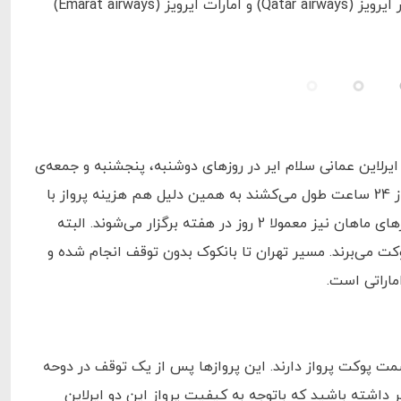
پوکت از تهران است؛ زیرا تور پوکت از سایر شهرهای ایران فقط با ایرلاین‌های قطر ایرویز (Qatar airways) و امارات ایرویز (Emarat airways)
ایر رزرو کنید. پرواز ایرلاین عمانی سلام ایر در روزهای دوشنبه، پنجشنبه و جمعه‌ی
هر هفته از تهران با یک توقف در مسقط برگزار می‌شود. این پروازها عموما بیش از 24 ساعت طول می‌کشند به همین دلیل هم هزینه پرواز با
این ایرلاین در برخی ایام حتی تا نصف قیمت بلیط پوکت ماهان نیز می‌رسد. پروازهای ماهان نیز معمولا 2 روز در هفته برگزار می‌شوند. البته
کت می‌برند. مسیر تهران تا بانکوک بدون توقف انجام شده و
ماراتی است.
 سمت پوکت پرواز دارند. این پروازها پس از یک توقف در دوحه
 داشته باشید که باتوجه به کیفیت پرواز این دو ایرلاین