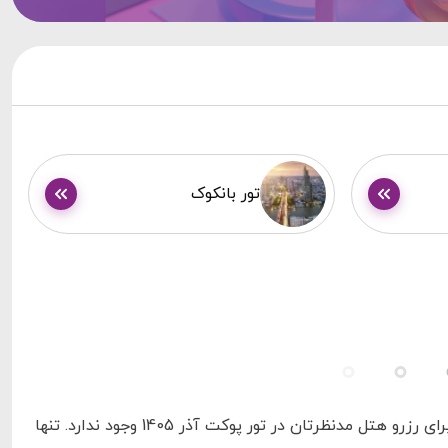
تور بانکوک
با فرارسیدن آذر، رزرو هتل در پوکت دشوار می‌شود. به همین دلیل نیز تضمینی برای رزرو هتل مدنظرتان در تور پوکت آذر 1405 وجود ندارد. تنها