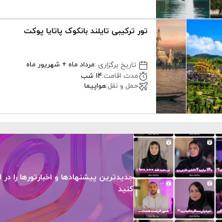
تور ترکیبی تایلند بانکوک پاتایا پوکت
مرداد ماه + شهریور ماه
تاریخ برگزاری
:
مدت اقامت
:
14 شب
حمل و نقل
:
هواپیما
جدیدترین پیشنهادها و اخبارتورها را در ا
کنید