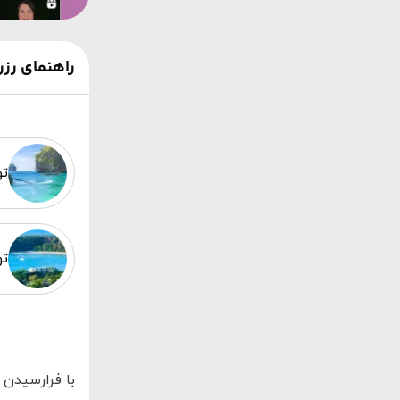
راهنمای رزرو تور 
تو
تو