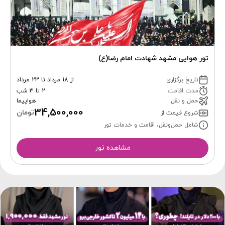
تور هوایی مشهد شهادت امام رضا(ع)
تاریخ برگزاری
از 18 مرداد تا 23 مرداد
مدت اقامت
2 تا 3 شب
حمل و نقل
هواپیما
34,500,000
تومان
شروع قیمت از
شامل حمل‌ونقل، اقامت و خدمات تور
مشاهده تور