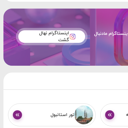
اینستاگرام نهال
ینستاگرام مادنبال
گشت
تور استانبول