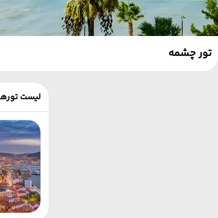
تور چشمه
لیست تورها