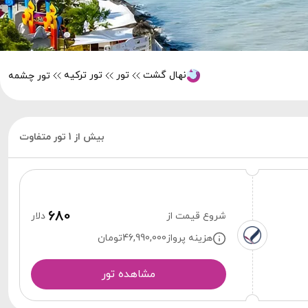
نهال گشت
تور
تور ترکیه
تور چشمه
بیش از 1 تور متفاوت
680
شروع قیمت از
دلار
هزینه پرواز
46,990,000
تومان
مشاهده تور