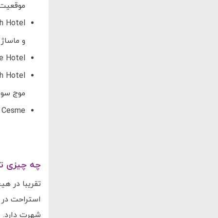
موقعیت عالی در شه
و ماساژ و
On'live Hotel: در این هتل می‌توانید از حو
موج سوار
Grand Hotel Ontur Cesme: این ه
چه چیزی تو
تقریبا در هی
استراحت در ت
شهرت دارد. ف