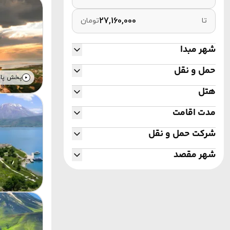
تا
تومان
شهر مبدا
تهران
حمل و نقل
تبریز
پخش پا
خوی
هتل
زمینی
اتوبوس
مدت اقامت
3 روز
4 روز
5 روز
6 روز
شرکت حمل و نقل
7 روز
8 روز
شهر مقصد
ترکیه
وان