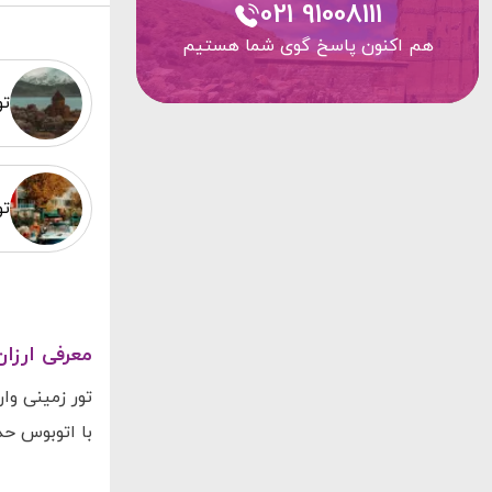
021 91008111
هم اکنون پاسخ گوی شما هستیم
تو
تو
معرفی ارزان
با اتوبوس حدود ۵۰٪ ارزان‌تر از تور وان با قطار و حدود ۱۰۰٪ ارزان‌تر ا