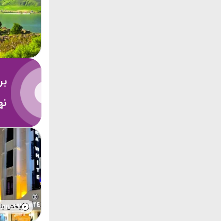
بر
نه
پخش پا