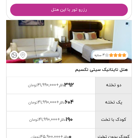
رزرو تور با این هتل
4 ستاره
هتل تایتانیک سیتی تکسیم
392
دو تخته
41,990,000
+
دلار
تومان
604
یک تخته
41,990,000
+
دلار
تومان
190
کودک با تخت
41,990,000
+
دلار
تومان
0
کودک بدون تخت
45,900,000
+
دلار
تومان