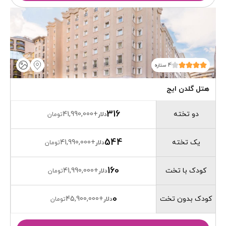
4 ستاره
هتل گلدن ایج
316
دو تخته
41,990,000
+
دلار
تومان
544
یک تخته
41,990,000
+
دلار
تومان
160
کودک با تخت
41,990,000
+
دلار
تومان
0
کودک بدون تخت
45,900,000
+
دلار
تومان