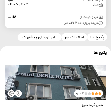
6 شب
مدت اقامت
3 و 4 و 5 ستاره
هتل
118
شروع قیمت از
دلار
هزینه پرواز
41,990,000
تومان
پکیج ها
اطلاعات تور
سایر تورهای پیشنهادی
پکیج ها
3 ستاره
هتل گرند دنیز