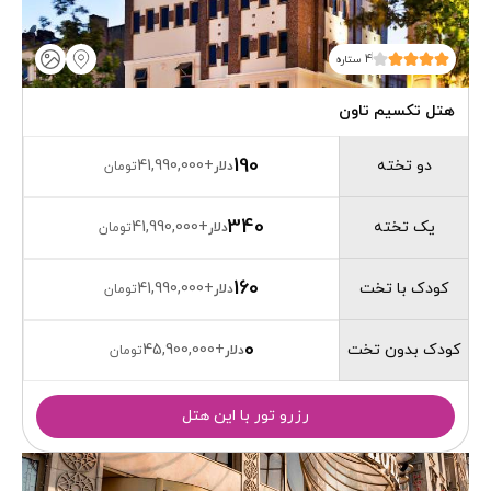
4 ستاره
هتل تکسیم تاون
190
دو تخته
41,990,000
+
دلار
تومان
340
یک تخته
41,990,000
+
دلار
تومان
160
کودک با تخت
41,990,000
+
دلار
تومان
0
کودک بدون تخت
45,900,000
+
دلار
تومان
رزرو تور با این هتل