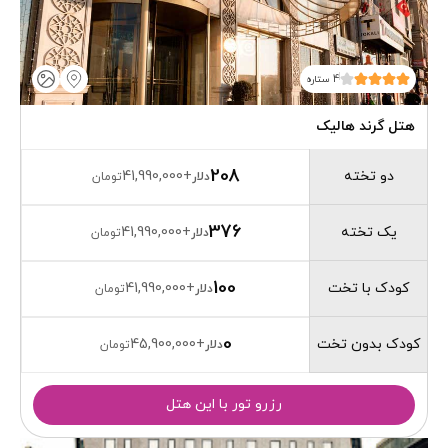
4 ستاره
هتل گرند هالیک
208
دو تخته
41,990,000
+
دلار
تومان
376
یک تخته
41,990,000
+
دلار
تومان
100
کودک با تخت
41,990,000
+
دلار
تومان
0
کودک بدون تخت
45,900,000
+
دلار
تومان
رزرو تور با این هتل