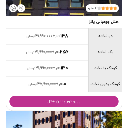
4 ستاره
هتل جومبالی پلازا
148
دو تخته
41,990,000
+
دلار
تومان
256
یک تخته
41,990,000
+
دلار
تومان
130
کودک با تخت
41,990,000
+
دلار
تومان
0
کودک بدون تخت
45,900,000
+
دلار
تومان
رزرو تور با این هتل