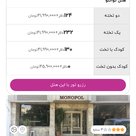
هتل کوانتو
124
دو تخته
41,990,000
+
دلار
تومان
232
یک تخته
41,990,000
+
دلار
تومان
130
کودک با تخت
41,990,000
+
دلار
تومان
0
کودک بدون تخت
45,900,000
+
دلار
تومان
رزرو تور با این هتل
3 ستاره