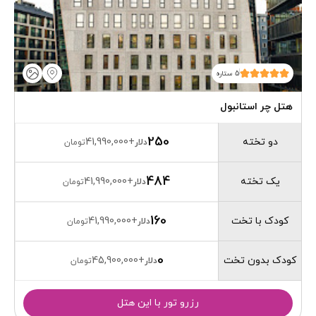
5 ستاره
هتل چر استانبول
250
دو تخته
41,990,000
+
دلار
تومان
484
یک تخته
41,990,000
+
دلار
تومان
160
کودک با تخت
41,990,000
+
دلار
تومان
0
کودک بدون تخت
45,900,000
+
دلار
تومان
رزرو تور با این هتل