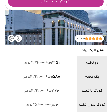
رزرو تور با این هتل
5 ستاره
هتل الیت ورلد
351
دو تخته
41,990,000
+
دلار
تومان
580
یک تخته
41,990,000
+
دلار
تومان
160
کودک با تخت
41,990,000
+
دلار
تومان
0
کودک بدون تخت
45,900,000
+
دلار
تومان