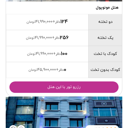
هتل مونوپول
124
دو تخته
41,990,000
+
دلار
تومان
256
یک تخته
41,990,000
+
دلار
تومان
100
کودک با تخت
41,990,000
+
دلار
تومان
0
کودک بدون تخت
45,900,000
+
دلار
تومان
رزرو تور با این هتل