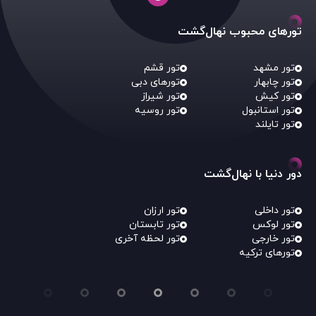
تورهای محبوب نهال‌گشت
تور مشهد
تور قشم
تور چابهار
تورهای دبی
تور کیش
تور شیراز
تور استانبول
تور روسیه
تور تایلند
دور دنیا با نهال‌گشت
تور داخلی
تور ارزان
تور لوکس
تور تابستان
تور خارجی
تور لحظه آخری
تورهای ترکیه