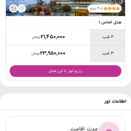
4 ستاره
هتل الماس 1
21,450,000
2 شب
تومان
23,950,000
3 شب
تومان
رزرو تور با این هتل
اطلاعات تور
مدت اقامت