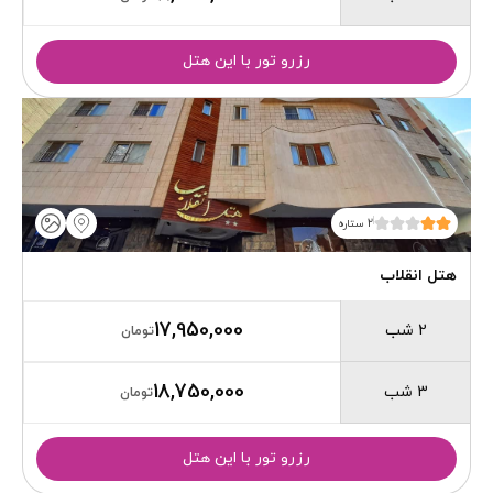
رزرو تور با این هتل
2 ستاره
هتل انقلاب
17,950,000
2 شب
تومان
18,750,000
3 شب
تومان
رزرو تور با این هتل