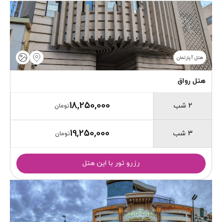
هتل آپارتمان
هتل رواق
18,250,000
2 شب
تومان
19,250,000
3 شب
تومان
رزرو تور با این هتل