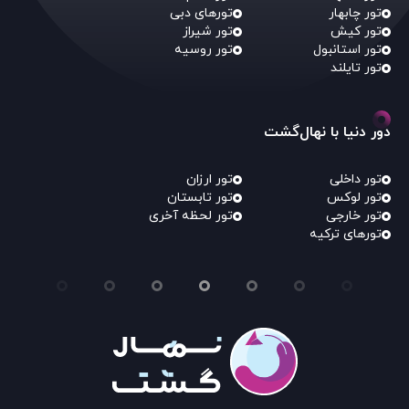
تور چابهار
تورهای دبی
تور کیش
تور شیراز
تور استانبول
تور روسیه
تور تایلند
دور دنیا با نهال‌گشت
تور داخلی
تور ارزان
تور لوکس
تور تابستان
تور خارجی
تور لحظه آخری
تورهای ترکیه