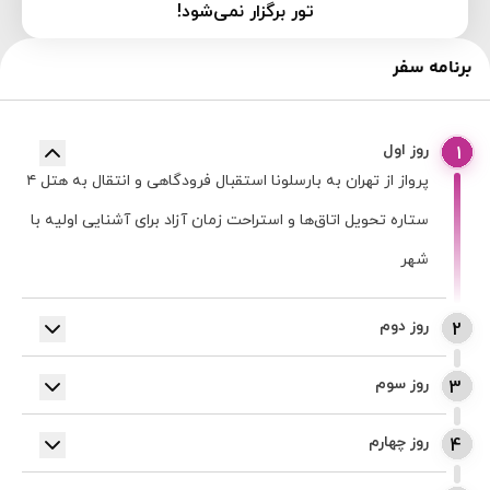
تور برگزار نمی‌شود!
برنامه سفر
روز اول
1
پرواز از تهران به بارسلونا استقبال فرودگاهی و انتقال به هتل ۴
ستاره تحویل اتاق‌ها و استراحت زمان آزاد برای آشنایی اولیه با
شهر
روز دوم
2
تور کامل بارسلونا بازدید از محله گوتیک (Gothic Quarter)
روز سوم
3
پارک گوئل (Park Güell) فواره‌های موزیکال مونت‌جویس
روز آزاد در بارسلونا فرصت شرکت در گشت‌های اختیاری مثل
(Montjuïc) خیابان لا رامبلا و خیابان دیاگونال بازدید پانورامیک
روز چهارم
4
ورزشگاه نیوکمپ یا موزه پیکاسو خرید، کافه‌گردی و تفریحات
آزاد در بارسلونا زمان آزاد برای خرید و تفریح آماده‌سازی برای
از کلیسای ساگرادا فامیلیا (Sagrada Família)