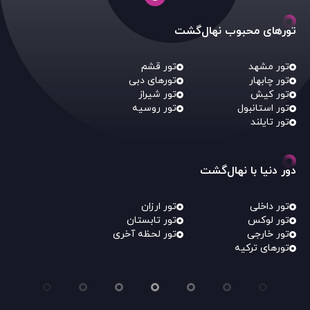
تورهای محبوب نهال‌گشت
تور مشهد
تور قشم
تور چابهار
تورهای دبی
تور کیش
تور شیراز
تور استانبول
تور روسیه
تور تایلند
دور دنیا با نهال‌گشت
تور داخلی
تور ارزان
تور لوکس
تور تابستان
تور خارجی
تور لحظه آخری
تورهای ترکیه