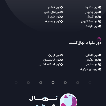
تور مشهد
تور قشم
تور چابهار
تورهای دبی
تور کیش
تور شیراز
تور استانبول
تور روسیه
تور تایلند
دور دنیا با نهال‌گشت
تور داخلی
تور ارزان
تور لوکس
تور تابستان
تور خارجی
تور لحظه آخری
تورهای ترکیه