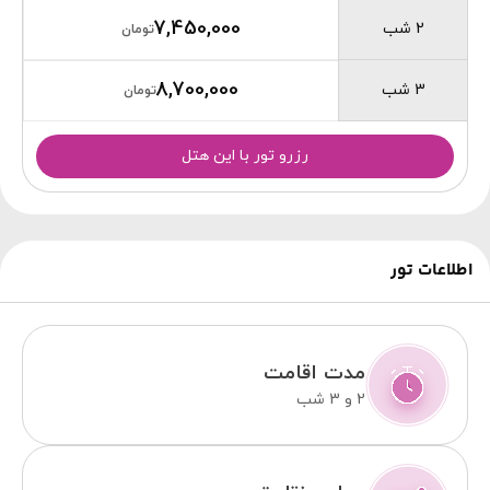
7,450,000
2 شب
تومان
8,700,000
3 شب
تومان
رزرو تور با این هتل
اطلاعات تور
مدت اقامت
2 و 3 شب