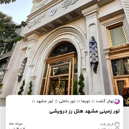
نهال گشت
تورها
تور داخلی
تور مشهد
تور زمینی مشهد هتل رز درویشی
مرداد ماه
تاریخ رفت