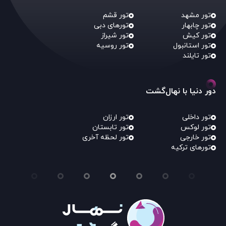
تور مشهد
تور قشم
تور چابهار
تورهای دبی
تور کیش
تور شیراز
تور استانبول
تور روسیه
تور تایلند
دور دنیا با نهال‌گشت
تور داخلی
تور ارزان
تور لوکس
تور تابستان
تور خارجی
تور لحظه آخری
تورهای ترکیه