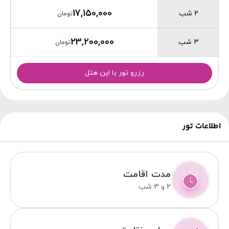
17,150,000
2 شب
تومان
23,200,000
3 شب
تومان
رزرو تور با این هتل
اطلاعات تور
مدت اقامت
2 و 3 شب