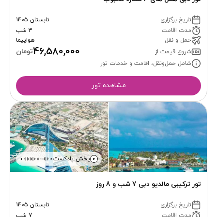
تاریخ برگزاری
تابستان 1405
مدت اقامت
3 شب
حمل و نقل
هواپیما
46,580,000
تومان
شروع قیمت از
شامل حمل‌ونقل، اقامت و خدمات تور
مشاهده تور
پخش پادکست
تور ترکیبی مالدیو دبی 7 شب و 8 روز
تاریخ برگزاری
تابستان 1405
مدت اقامت
7 شب