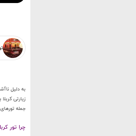
تو
به دلیل ناآش
زیارتی کربلا
جمله تورهای 
چرا تور کرب