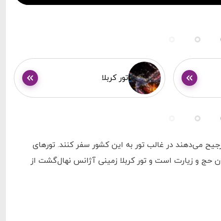
o
a
d
e
d
:
0
%
تور کربلا
رجیح می‌دهند در غالب تور به این کشور سفر کنند. تورهای
ان حج و زیارت است و تور کربلا زمینی آژانس نهال‌گشت از