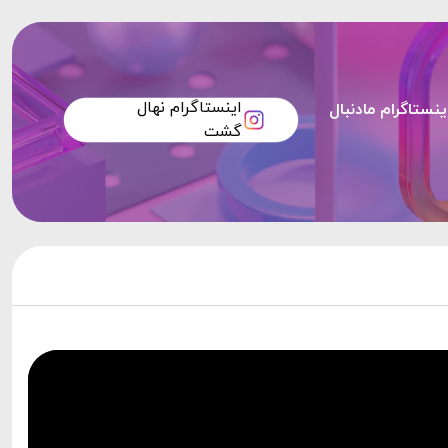
اینستاگرام نهال
ینستاگرام مادنبال
گشت