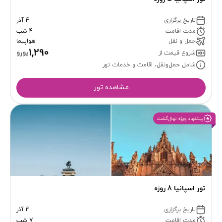
تاریخ برگزاری
4 آذر
مدت اقامت
4 شب
حمل و نقل
هواپیما
1,290
یورو
شروع قیمت از
شامل حمل‌ونقل، اقامت و خدمات تور
مشاهده تور
پیشنهاد ویژه نهال‌گشت
تور اسپانیا 8 روزه
تاریخ برگزاری
4 آذر
مدت اقامت
7 شب