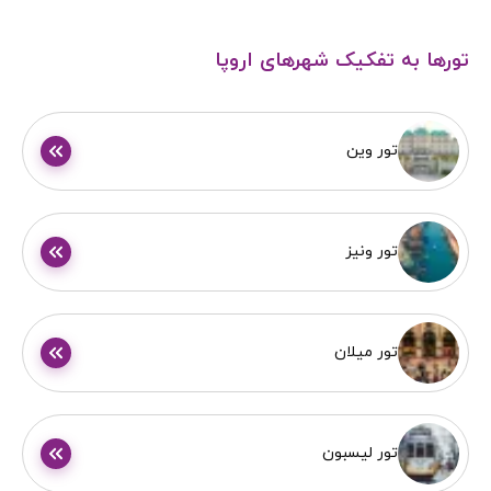
تورها به تفکیک شهرهای اروپا
تور وین
تور ونیز
تور میلان
تور لیسبون