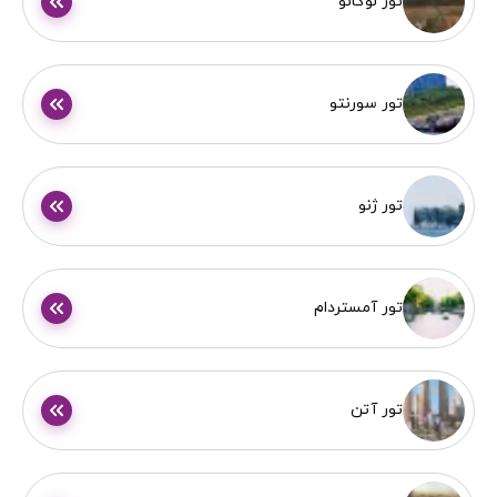
تور لوگانو
تور سورنتو
تور ژنو
تور آمستردام
تور آتن