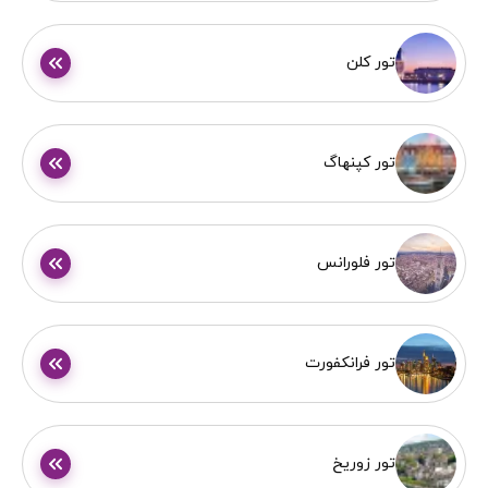
تور کلن
تور کپنهاگ
تور فلورانس
تور فرانکفورت
تور زوریخ