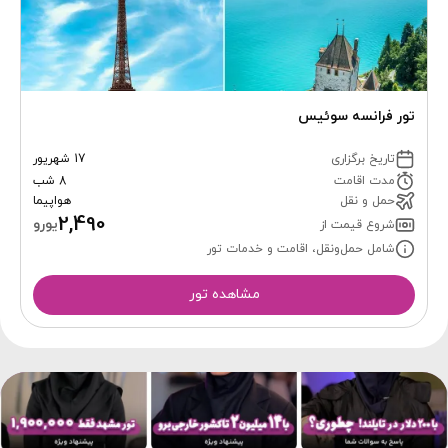
تور فرانسه سوئیس
تاریخ برگزاری
17 شهریور
مدت اقامت
8 شب
حمل و نقل
هواپیما
2,490
یورو
شروع قیمت از
شامل حمل‌ونقل، اقامت و خدمات تور
مشاهده تور