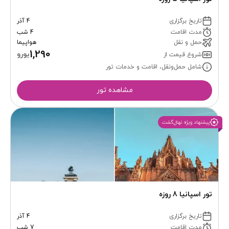
تاریخ برگزاری
4 آذر
مدت اقامت
4 شب
حمل و نقل
هواپیما
1,290
یورو
شروع قیمت از
شامل حمل‌ونقل، اقامت و خدمات تور
مشاهده تور
پیشنهاد ویژه نهال‌گشت
تور اسپانیا 8 روزه
تاریخ برگزاری
4 آذر
مدت اقامت
7 شب