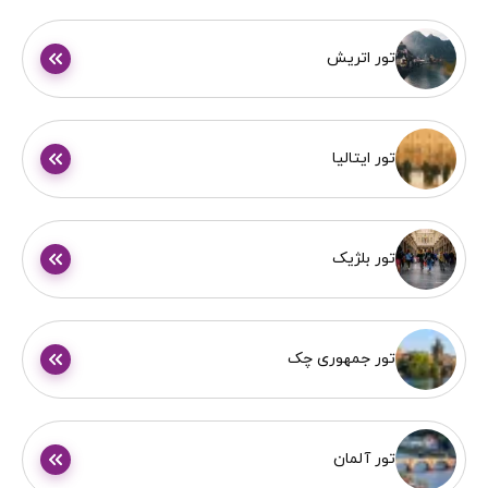
تور اتریش
تور ایتالیا
تور بلژیک
تور جمهوری چک
تور آلمان