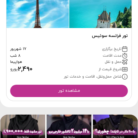
تور فرانسه سوئیس
تاریخ برگزاری
17 شهریور
مدت اقامت
8 شب
حمل و نقل
هواپیما
2,490
یورو
شروع قیمت از
شامل حمل‌ونقل، اقامت و خدمات تور
مشاهده تور